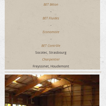
BET Béton
-
BET Fluides
-
Economiste
-
BET Contrôle
Socotec, Strasbourg
Charpentier
Freyssinet, Houdemont