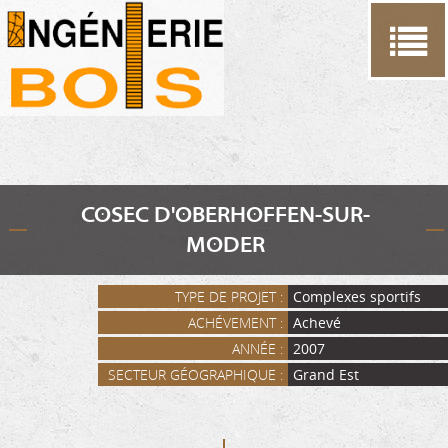
Cookies management panel
COSEC D'OBERHOFFEN-SUR-
MODER
TYPE DE PROJET :
Complexes sportifs
ACHÉVEMENT :
Achevé
ANNÉE :
2007
SECTEUR GÉOGRAPHIQUE :
Grand Est