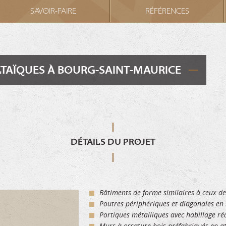
SAVOIR-FAIRE
RÉFÉRENCES
TAÏQUES À BOURG-SAINT-MAURICE
DÉTAILS DU PROJET
Bâtiments de forme similaires à ceux de 
Poutres périphériques et diagonales en b
Portiques métalliques avec habillage réa
Murs à ossature bois préfabriqués en ate