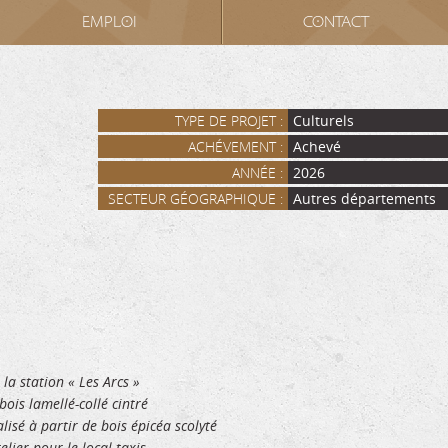
EMPLOI
CONTACT
TYPE DE PROJET :
Culturels
ACHÉVEMENT :
Achevé
ANNÉE :
2026
SECTEUR GÉOGRAPHIQUE :
Autres départements
la station « Les Arcs »
ois lamellé-collé cintré
lisé à partir de bois épicéa scolyté
lier pour le local taxis