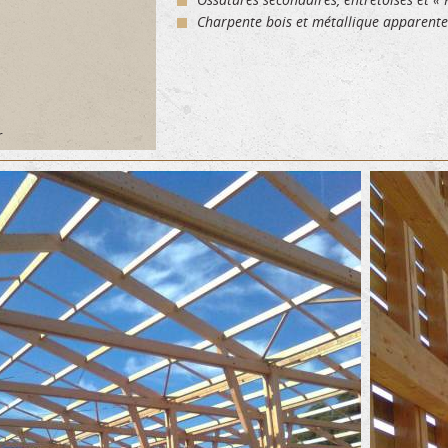
Charpente bois et métallique apparente
r