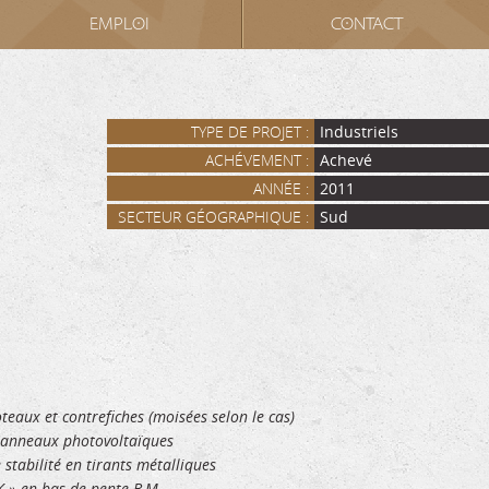
EMPLOI
CONTACT
TYPE DE PROJET :
Industriels
ACHÉVEMENT :
Achevé
ANNÉE :
2011
SECTEUR GÉOGRAPHIQUE :
Sud
oteaux et contrefiches (moisées selon le cas)
 panneaux photovoltaïques
stabilité en tirants métalliques
K » en bas de pente B.M.