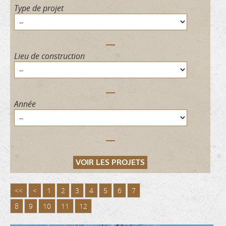
Type de projet
Lieu de construction
Année
<<
<
1
2
3
4
5
6
7
8
9
10
11
12