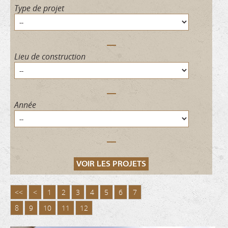
Type de projet
Lieu de construction
Année
<<
<
1
2
3
4
5
6
7
8
9
10
11
12