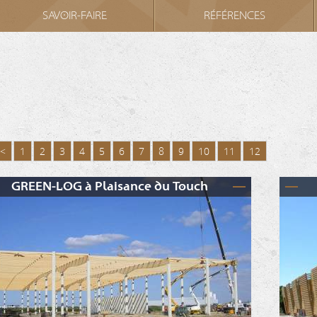
SAVOIR-FAIRE
RÉFÉRENCES
<
1
2
3
4
5
6
7
8
9
10
11
12
GREEN-LOG à Plaisance du Touch